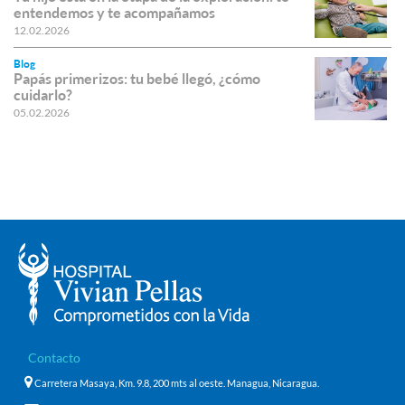
entendemos y te acompañamos
12.02.2026
Blog
Papás primerizos: tu bebé llegó, ¿cómo
cuidarlo?
05.02.2026
Contacto
Carretera Masaya, Km. 9.8, 200 mts al oeste. Managua, Nicaragua.